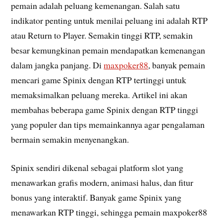
pemain adalah peluang kemenangan. Salah satu
indikator penting untuk menilai peluang ini adalah RTP
atau Return to Player. Semakin tinggi RTP, semakin
besar kemungkinan pemain mendapatkan kemenangan
dalam jangka panjang. Di
maxpoker88
, banyak pemain
mencari game Spinix dengan RTP tertinggi untuk
memaksimalkan peluang mereka. Artikel ini akan
membahas beberapa game Spinix dengan RTP tinggi
yang populer dan tips memainkannya agar pengalaman
bermain semakin menyenangkan.
Spinix sendiri dikenal sebagai platform slot yang
menawarkan grafis modern, animasi halus, dan fitur
bonus yang interaktif. Banyak game Spinix yang
menawarkan RTP tinggi, sehingga pemain maxpoker88