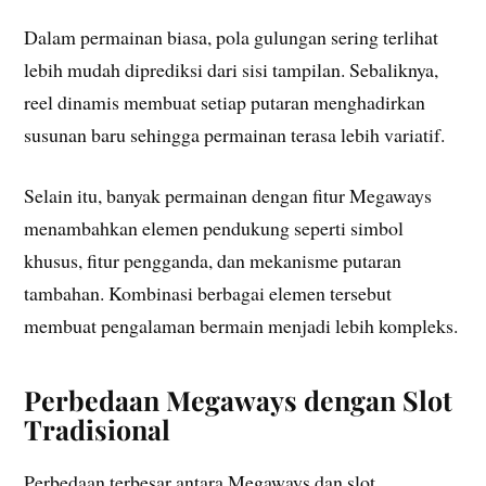
Dalam permainan biasa, pola gulungan sering terlihat
lebih mudah diprediksi dari sisi tampilan. Sebaliknya,
reel dinamis membuat setiap putaran menghadirkan
susunan baru sehingga permainan terasa lebih variatif.
Selain itu, banyak permainan dengan fitur Megaways
menambahkan elemen pendukung seperti simbol
khusus, fitur pengganda, dan mekanisme putaran
tambahan. Kombinasi berbagai elemen tersebut
membuat pengalaman bermain menjadi lebih kompleks.
Perbedaan Megaways dengan Slot
Tradisional
Perbedaan terbesar antara Megaways dan slot