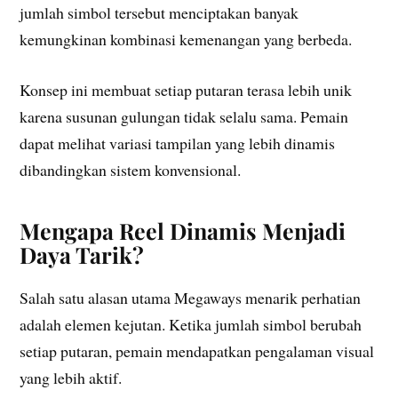
jumlah simbol tersebut menciptakan banyak
kemungkinan kombinasi kemenangan yang berbeda.
Konsep ini membuat setiap putaran terasa lebih unik
karena susunan gulungan tidak selalu sama. Pemain
dapat melihat variasi tampilan yang lebih dinamis
dibandingkan sistem konvensional.
Mengapa Reel Dinamis Menjadi
Daya Tarik?
Salah satu alasan utama Megaways menarik perhatian
adalah elemen kejutan. Ketika jumlah simbol berubah
setiap putaran, pemain mendapatkan pengalaman visual
yang lebih aktif.