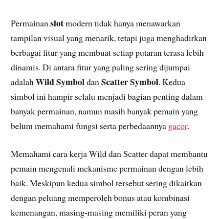
slot
Permainan
modern tidak hanya menawarkan
tampilan visual yang menarik, tetapi juga menghadirkan
berbagai fitur yang membuat setiap putaran terasa lebih
dinamis. Di antara fitur yang paling sering dijumpai
Wild Symbol
Scatter Symbol
adalah
dan
. Kedua
simbol ini hampir selalu menjadi bagian penting dalam
banyak permainan, namun masih banyak pemain yang
belum memahami fungsi serta perbedaannya
gacor
.
Memahami cara kerja Wild dan Scatter dapat membantu
pemain mengenali mekanisme permainan dengan lebih
baik. Meskipun kedua simbol tersebut sering dikaitkan
dengan peluang memperoleh bonus atau kombinasi
kemenangan, masing-masing memiliki peran yang