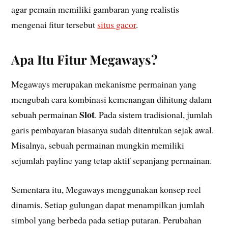
agar pemain memiliki gambaran yang realistis
mengenai fitur tersebut
situs gacor
.
Apa Itu Fitur Megaways?
Megaways merupakan mekanisme permainan yang
mengubah cara kombinasi kemenangan dihitung dalam
Slot
sebuah permainan
. Pada sistem tradisional, jumlah
garis pembayaran biasanya sudah ditentukan sejak awal.
Misalnya, sebuah permainan mungkin memiliki
sejumlah payline yang tetap aktif sepanjang permainan.
Sementara itu, Megaways menggunakan konsep reel
dinamis. Setiap gulungan dapat menampilkan jumlah
simbol yang berbeda pada setiap putaran. Perubahan