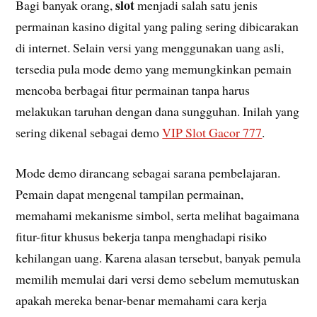
slot
Bagi banyak orang,
menjadi salah satu jenis
permainan kasino digital yang paling sering dibicarakan
di internet. Selain versi yang menggunakan uang asli,
tersedia pula mode demo yang memungkinkan pemain
mencoba berbagai fitur permainan tanpa harus
melakukan taruhan dengan dana sungguhan. Inilah yang
sering dikenal sebagai demo
VIP Slot Gacor 777
.
Mode demo dirancang sebagai sarana pembelajaran.
Pemain dapat mengenal tampilan permainan,
memahami mekanisme simbol, serta melihat bagaimana
fitur-fitur khusus bekerja tanpa menghadapi risiko
kehilangan uang. Karena alasan tersebut, banyak pemula
memilih memulai dari versi demo sebelum memutuskan
apakah mereka benar-benar memahami cara kerja