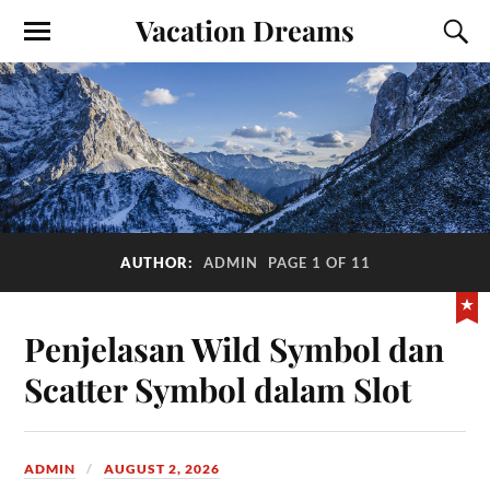
Vacation Dreams
AUTHOR:
ADMIN
PAGE 1 OF 11
Penjelasan Wild Symbol dan
Scatter Symbol dalam Slot
ADMIN
AUGUST 2, 2026