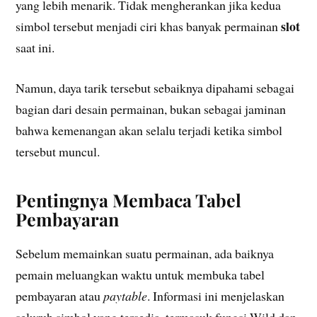
yang lebih menarik. Tidak mengherankan jika kedua
slot
simbol tersebut menjadi ciri khas banyak permainan
saat ini.
Namun, daya tarik tersebut sebaiknya dipahami sebagai
bagian dari desain permainan, bukan sebagai jaminan
bahwa kemenangan akan selalu terjadi ketika simbol
tersebut muncul.
Pentingnya Membaca Tabel
Pembayaran
Sebelum memainkan suatu permainan, ada baiknya
pemain meluangkan waktu untuk membuka tabel
pembayaran atau
paytable
. Informasi ini menjelaskan
seluruh simbol yang tersedia, termasuk fungsi Wild dan