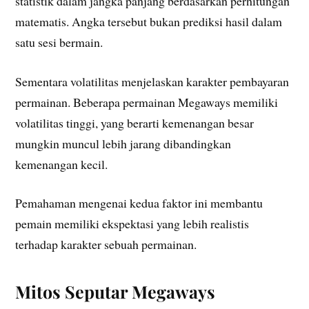
statistik dalam jangka panjang berdasarkan perhitungan
matematis. Angka tersebut bukan prediksi hasil dalam
satu sesi bermain.
Sementara volatilitas menjelaskan karakter pembayaran
permainan. Beberapa permainan Megaways memiliki
volatilitas tinggi, yang berarti kemenangan besar
mungkin muncul lebih jarang dibandingkan
kemenangan kecil.
Pemahaman mengenai kedua faktor ini membantu
pemain memiliki ekspektasi yang lebih realistis
terhadap karakter sebuah permainan.
Mitos Seputar Megaways