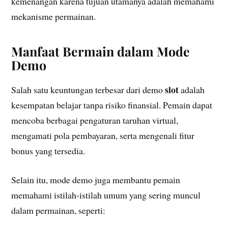
kemenangan karena tujuan utamanya adalah memahami
mekanisme permainan.
Manfaat Bermain dalam Mode
Demo
slot
Salah satu keuntungan terbesar dari demo
adalah
kesempatan belajar tanpa risiko finansial. Pemain dapat
mencoba berbagai pengaturan taruhan virtual,
mengamati pola pembayaran, serta mengenali fitur
bonus yang tersedia.
Selain itu, mode demo juga membantu pemain
memahami istilah-istilah umum yang sering muncul
dalam permainan, seperti: