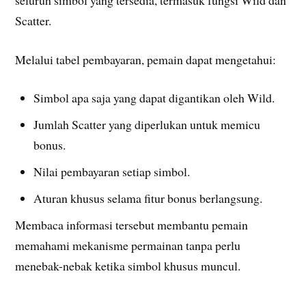
Scatter.
Melalui tabel pembayaran, pemain dapat mengetahui:
Simbol apa saja yang dapat digantikan oleh Wild.
Jumlah Scatter yang diperlukan untuk memicu
bonus.
Nilai pembayaran setiap simbol.
Aturan khusus selama fitur bonus berlangsung.
Membaca informasi tersebut membantu pemain
memahami mekanisme permainan tanpa perlu
menebak-nebak ketika simbol khusus muncul.