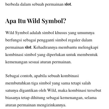
slot
berbeda dalam sebuah permainan
.
Apa Itu Wild Symbol?
Wild Symbol adalah simbol khusus yang umumnya
berfungsi sebagai pengganti simbol reguler dalam
slot
permainan
. Kehadirannya membantu melengkapi
kombinasi simbol yang diperlukan untuk membentuk
kemenangan sesuai aturan permainan.
Sebagai contoh, apabila sebuah kombinasi
membutuhkan tiga simbol yang sama tetapi salah
satunya digantikan oleh Wild, maka kombinasi tersebut
biasanya tetap dihitung sebagai kemenangan, selama
aturan permainan mengizinkannya.