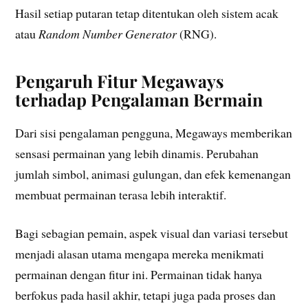
Hasil setiap putaran tetap ditentukan oleh sistem acak
atau
Random Number Generator
(RNG).
Pengaruh Fitur Megaways
terhadap Pengalaman Bermain
Dari sisi pengalaman pengguna, Megaways memberikan
sensasi permainan yang lebih dinamis. Perubahan
jumlah simbol, animasi gulungan, dan efek kemenangan
membuat permainan terasa lebih interaktif.
Bagi sebagian pemain, aspek visual dan variasi tersebut
menjadi alasan utama mengapa mereka menikmati
permainan dengan fitur ini. Permainan tidak hanya
berfokus pada hasil akhir, tetapi juga pada proses dan