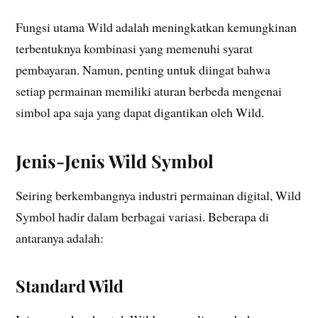
Fungsi utama Wild adalah meningkatkan kemungkinan
terbentuknya kombinasi yang memenuhi syarat
pembayaran. Namun, penting untuk diingat bahwa
setiap permainan memiliki aturan berbeda mengenai
simbol apa saja yang dapat digantikan oleh Wild.
Jenis-Jenis Wild Symbol
Seiring berkembangnya industri permainan digital, Wild
Symbol hadir dalam berbagai variasi. Beberapa di
antaranya adalah:
Standard Wild