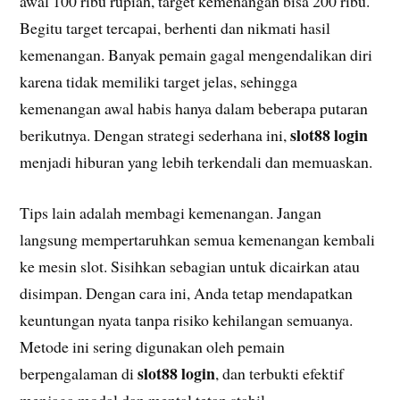
awal 100 ribu rupiah, target kemenangan bisa 200 ribu.
Begitu target tercapai, berhenti dan nikmati hasil
kemenangan. Banyak pemain gagal mengendalikan diri
karena tidak memiliki target jelas, sehingga
kemenangan awal habis hanya dalam beberapa putaran
slot88 login
berikutnya. Dengan strategi sederhana ini,
menjadi hiburan yang lebih terkendali dan memuaskan.
Tips lain adalah membagi kemenangan. Jangan
langsung mempertaruhkan semua kemenangan kembali
ke mesin slot. Sisihkan sebagian untuk dicairkan atau
disimpan. Dengan cara ini, Anda tetap mendapatkan
keuntungan nyata tanpa risiko kehilangan semuanya.
Metode ini sering digunakan oleh pemain
slot88 login
berpengalaman di
, dan terbukti efektif
menjaga modal dan mental tetap stabil.