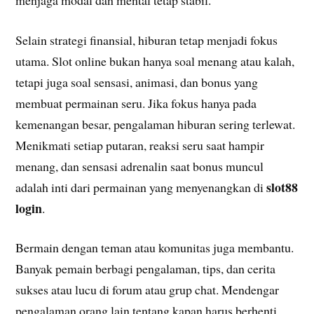
Selain strategi finansial, hiburan tetap menjadi fokus
utama. Slot online bukan hanya soal menang atau kalah,
tetapi juga soal sensasi, animasi, dan bonus yang
membuat permainan seru. Jika fokus hanya pada
kemenangan besar, pengalaman hiburan sering terlewat.
Menikmati setiap putaran, reaksi seru saat hampir
menang, dan sensasi adrenalin saat bonus muncul
slot88
adalah inti dari permainan yang menyenangkan di
login
.
Bermain dengan teman atau komunitas juga membantu.
Banyak pemain berbagi pengalaman, tips, dan cerita
sukses atau lucu di forum atau grup chat. Mendengar
pengalaman orang lain tentang kapan harus berhenti