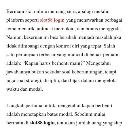
Bermain slot online memang seru, apalagi melalui
platform seperti
slot88 login
yang menawarkan berbagai
tema menarik, animasi memukau, dan bonus menggoda.
Namun, keseruan ini bisa berubah menjadi masalah jika
tidak diimbangi dengan kontrol diri yang tepat. Salah
satu pertanyaan terbesar yang muncul di benak pemain
adalah: “Kapan harus berhenti main?” Mengetahui
jawabannya bukan sekadar soal keberuntungan, tetapi
juga soal strategi, disiplin, dan bijak dalam mengelola
waktu dan modal.
Langkah pertama untuk mengetahui kapan berhenti
adalah menetapkan batas modal. Sebelum mulai
slot88 login
bermain di
, tentukan jumlah uang yang siap