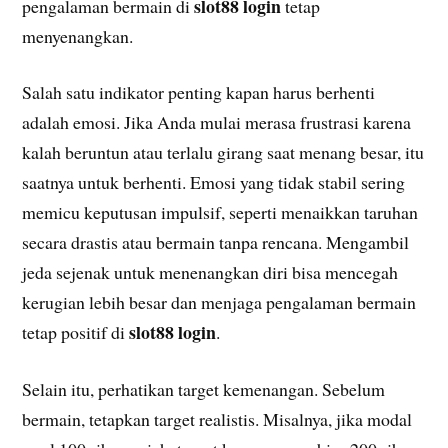
slot88 login
pengalaman bermain di
tetap
menyenangkan.
Salah satu indikator penting kapan harus berhenti
adalah emosi. Jika Anda mulai merasa frustrasi karena
kalah beruntun atau terlalu girang saat menang besar, itu
saatnya untuk berhenti. Emosi yang tidak stabil sering
memicu keputusan impulsif, seperti menaikkan taruhan
secara drastis atau bermain tanpa rencana. Mengambil
jeda sejenak untuk menenangkan diri bisa mencegah
kerugian lebih besar dan menjaga pengalaman bermain
slot88 login
tetap positif di
.
Selain itu, perhatikan target kemenangan. Sebelum
bermain, tetapkan target realistis. Misalnya, jika modal