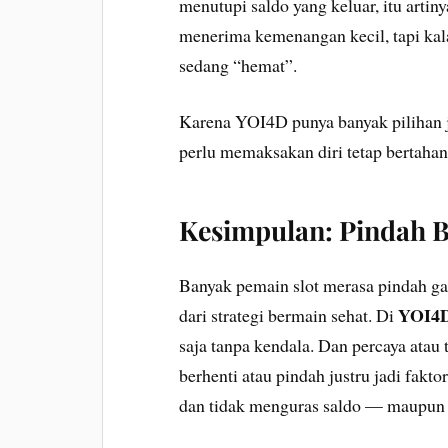
menutupi saldo yang keluar, itu arti
menerima kemenangan kecil, tapi kalau
sedang “hemat”.
Karena YOI4D punya banyak pilihan ju
perlu memaksakan diri tetap bertahan
Kesimpulan: Pindah B
Banyak pemain slot merasa pindah gam
YOI4
dari strategi bermain sehat. Di
saja tanpa kendala. Dan percaya ata
berhenti atau pindah justru jadi fakt
dan tidak menguras saldo — maupun