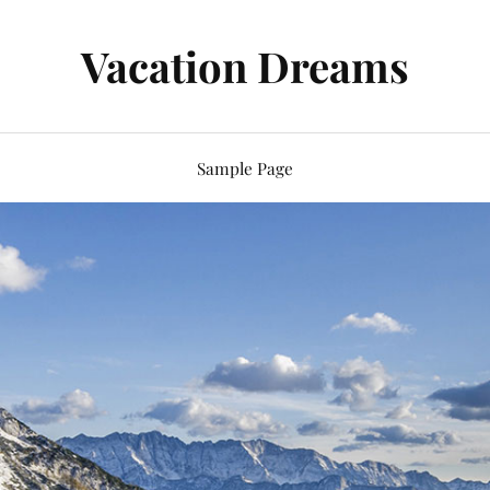
Vacation Dreams
Sample Page