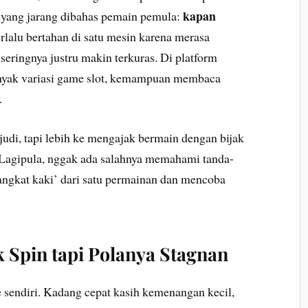
kapan
il yang jarang dibahas pemain pemula:
erlalu bertahan di satu mesin karena merasa
 seringnya justru makin terkuras. Di platform
nyak variasi game slot, kemampuan membaca
.
judi, tapi lebih ke mengajak bermain dengan bijak
agipula, nggak ada salahnya memahami tanda-
ngkat kaki’ dari satu permainan dan mencoba
 Spin tapi Polanya Stagnan
e sendiri. Kadang cepat kasih kemenangan kecil,