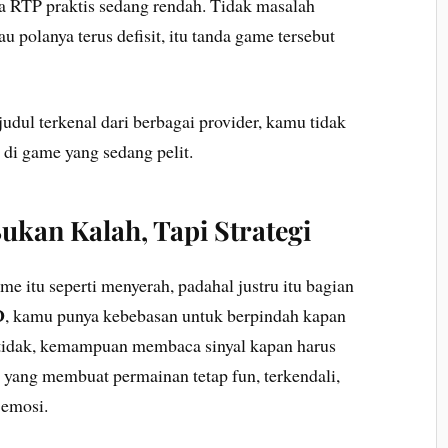
nya RTP praktis sedang rendah. Tidak masalah
 polanya terus defisit, itu tanda game tersebut
dul terkenal dari berbagai provider, kamu tidak
 di game yang sedang pelit.
ukan Kalah, Tapi Strategi
e itu seperti menyerah, padahal justru itu bagian
D
, kamu punya kebebasan untuk berpindah kapan
u tidak, kemampuan membaca sinyal kapan harus
or yang membuat permainan tetap fun, terkendali,
 emosi.