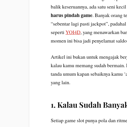
balik keseruannya, ada satu seni kec
harus pindah game
. Banyak orang t
“sebentar lagi pasti jackpot”, padahal
seperti
YOI4D
, yang menawarkan ba
momen ini bisa jadi penyelamat saldo
Artikel ini bukan untuk mengajak ber
kalau kamu memang sudah bermain. L
tanda umum kapan sebaiknya kamu ‘a
yang lain.
1. Kalau Sudah Banyak
Setiap game slot punya pola dan ritm