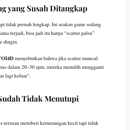
ing yang Susah Ditangkap
api tidak pernah lengkap. Ini seakan game sedang
ama terjadi, bisa jadi itu hanya “scatter palsu”
e dingin.
YOI4D
menyebutkan bahwa jika scatter muncul
onus dalam 20–30 spin, mereka memilih mengganti
r lagi keluar”.
 Sudah Tidak Menutupi
s-terusan memberi kemenangan kecil tapi tidak