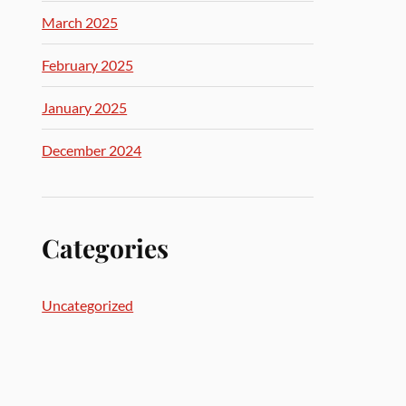
March 2025
February 2025
January 2025
December 2024
Categories
Uncategorized