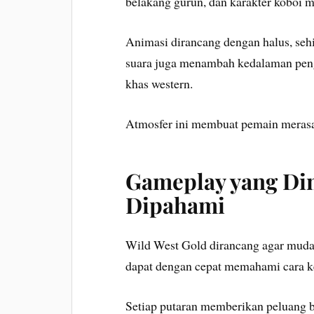
belakang gurun, dan karakter koboi 
Animasi dirancang dengan halus, sehi
suara juga menambah kedalaman peng
khas western.
Atmosfer ini membuat pemain merasa 
Gameplay yang Di
Dipahami
Wild West Gold dirancang agar muda
dapat dengan cepat memahami cara k
Setiap putaran memberikan peluang 