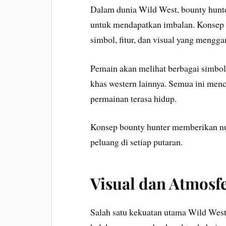
Dalam dunia Wild West, bounty hunte
untuk mendapatkan imbalan. Konsep 
simbol, fitur, dan visual yang meng
Pemain akan melihat berbagai simbol s
khas western lainnya. Semua ini men
permainan terasa hidup.
Konsep bounty hunter memberikan nu
peluang di setiap putaran.
Visual dan Atmosf
Salah satu kekuatan utama Wild West 