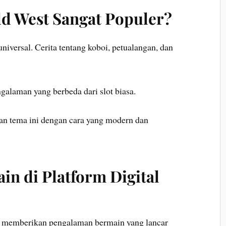
d West Sangat Populer?
niversal. Cerita tentang koboi, petualangan, dan
galaman yang berbeda dari slot biasa.
an tema ini dengan cara yang modern dan
n di Platform Digital
d memberikan pengalaman bermain yang lancar