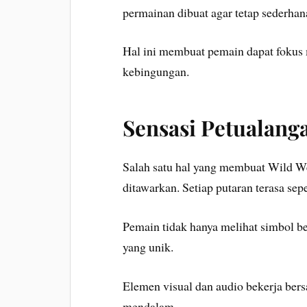
permainan dibuat agar tetap sederhana
Hal ini membuat pemain dapat fokus
kebingungan.
Sensasi Petualanga
Salah satu hal yang membuat Wild We
ditawarkan. Setiap putaran terasa sepe
Pemain tidak hanya melihat simbol be
yang unik.
Elemen visual dan audio bekerja be
mendalam.