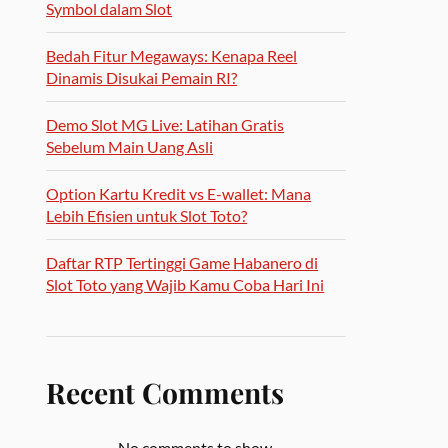
Symbol dalam Slot
Bedah Fitur Megaways: Kenapa Reel
Dinamis Disukai Pemain RI?
Demo Slot MG Live: Latihan Gratis
Sebelum Main Uang Asli
Option Kartu Kredit vs E-wallet: Mana
Lebih Efisien untuk Slot Toto?
Daftar RTP Tertinggi Game Habanero di
Slot Toto yang Wajib Kamu Coba Hari Ini
Recent Comments
No comments to show.