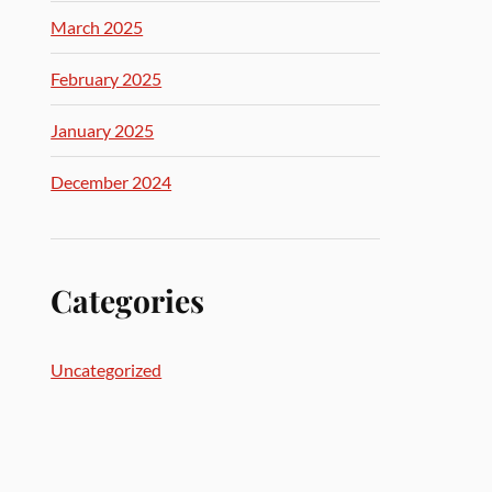
March 2025
February 2025
January 2025
December 2024
Categories
Uncategorized