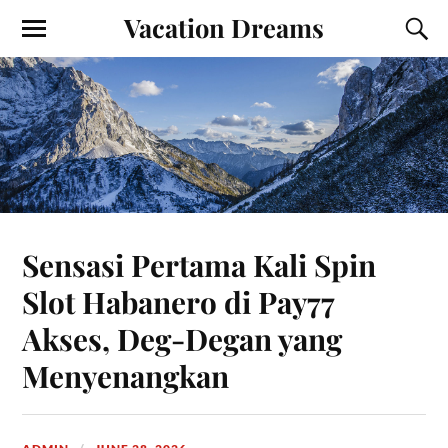
Vacation Dreams
Sensasi Pertama Kali Spin
Slot Habanero di Pay77
Akses, Deg-Degan yang
Menyenangkan