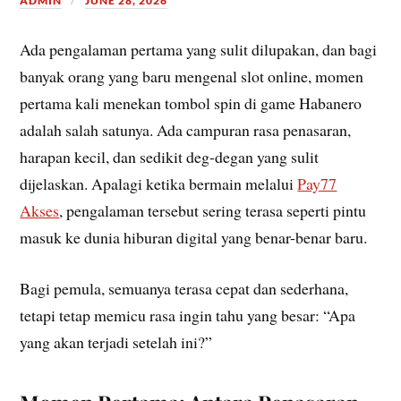
ADMIN
JUNE 28, 2026
Ada pengalaman pertama yang sulit dilupakan, dan bagi
banyak orang yang baru mengenal slot online, momen
pertama kali menekan tombol spin di game Habanero
adalah salah satunya. Ada campuran rasa penasaran,
harapan kecil, dan sedikit deg-degan yang sulit
dijelaskan. Apalagi ketika bermain melalui
Pay77
Akses
, pengalaman tersebut sering terasa seperti pintu
masuk ke dunia hiburan digital yang benar-benar baru.
Bagi pemula, semuanya terasa cepat dan sederhana,
tetapi tetap memicu rasa ingin tahu yang besar: “Apa
yang akan terjadi setelah ini?”