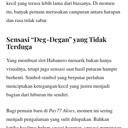
kecil yang terasa lebih lama dari biasanya. Di momen
itu, banyak pemain merasakan campuran antara harapan
dan rasa tidak sabar.
Sensasi “Deg-Degan” yang Tidak
Terduga
Yang membuat slot Habanero menarik bukan hanya
visualnya, tetapi juga sensasi saat hasil putaran hampir
berhenti. Simbol-simbol yang berputar perlahan
menciptakan ketegangan kecil yang justru menjadi
bagian dari hiburan itu sendiri.
Bagi pemain baru di
Pay77 Akses
, momen ini sering
menjadi pengalaman yang sulit dilupakan. Bahkan
ketika hasilnya belum sesuai harapan, sensasi menunggu