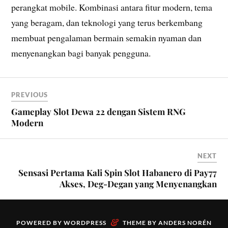
perangkat mobile. Kombinasi antara fitur modern, tema
yang beragam, dan teknologi yang terus berkembang
membuat pengalaman bermain semakin nyaman dan
menyenangkan bagi banyak pengguna.
PREVIOUS
Gameplay Slot Dewa 22 dengan Sistem RNG
Modern
NEXT
Sensasi Pertama Kali Spin Slot Habanero di Pay77
Akses, Deg-Degan yang Menyenangkan
&
POWERED BY
WORDPRESS
THEME BY
ANDERS NORÉN