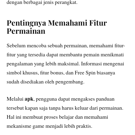
dengan berbagai jenis perangkat.
Pentingnya Memahami Fitur
Permainan
Sebelum mencoba sebuah permainan, memahami fitur-
fitur yang tersedia dapat membantu pemain menikmati
pengalaman yang lebih maksimal. Informasi mengenai
simbol khusus, fitur bonus, dan Free Spin biasanya
sudah disediakan oleh pengembang.
apk
Melalui
, pengguna dapat mengakses panduan
tersebut kapan saja tanpa harus keluar dari permainan.
Hal ini membuat proses belajar dan memahami
mekanisme game menjadi lebih praktis.