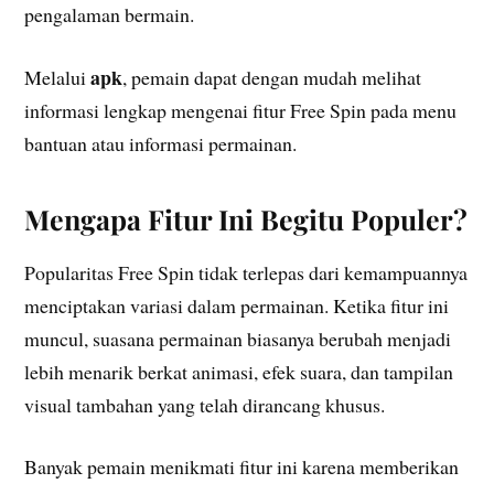
pengalaman bermain.
apk
Melalui
, pemain dapat dengan mudah melihat
informasi lengkap mengenai fitur Free Spin pada menu
bantuan atau informasi permainan.
Mengapa Fitur Ini Begitu Populer?
Popularitas Free Spin tidak terlepas dari kemampuannya
menciptakan variasi dalam permainan. Ketika fitur ini
muncul, suasana permainan biasanya berubah menjadi
lebih menarik berkat animasi, efek suara, dan tampilan
visual tambahan yang telah dirancang khusus.
Banyak pemain menikmati fitur ini karena memberikan